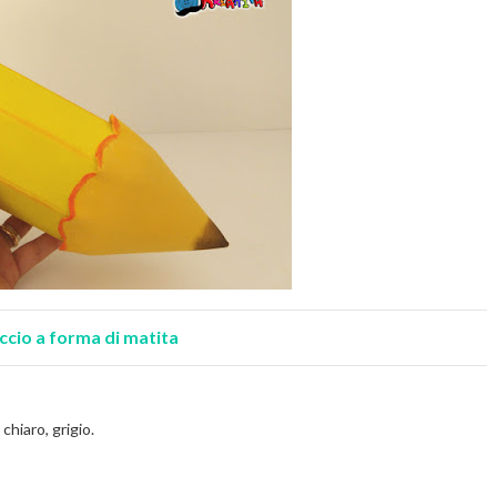
ccio a forma di matita
 chiaro, grigio.