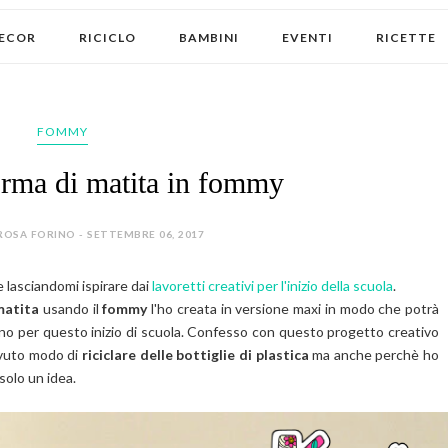
ECOR
RICICLO
BAMBINI
EVENTI
RICETTE
FOMMY
orma di matita in fommy
ROSA FORINO - SETTEMBRE 06, 2017
e lasciandomi ispirare dai
lavoretti creativi per l'inizio della scuola
.
matita
usando il
fommy
l'ho creata in versione maxi in modo
che potrà
vono per questo inizio di scuola. Confesso con questo progetto creativo
avuto modo di
riciclare delle bottiglie di plastica
ma anche perchè ho
 solo un idea.