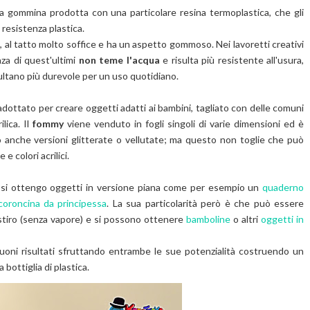
na gommina
prodotta con una particolare resina termoplastica, che gli
 resistenza plastica.
a
, al tatto molto soffice e ha un aspetto gommoso. Nei lavoretti creativi
enza di quest'ultimi
non teme l'acqua
e risulta più resistente all'usura,
isultano più durevole per un uso quotidiano.
dottato per creare oggetti adatti ai bambini, tagliato con delle comuni
ilica. Il
fommy
viene venduto in fogli singoli di varie dimensioni ed è
no anche versioni glitterate o vellutate; ma questo non toglie che può
e colori acrilici.
si ottengo oggetti in versione piana come per esempio un
quaderno
coroncina da principessa
. La sua particolarità però è che può essere
stiro (senza vapore) e si possono ottenere
bamboline
o altri
oggetti in
oni risultati sfruttando entrambe le sue potenzialità costruendo un
bottiglia di plastica.