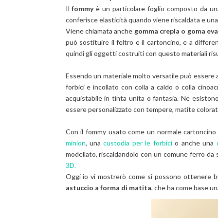
Il
fommy
è un particolare foglio composto da u
conferisce elasticità quando viene riscaldata e una
Viene chiamata anche
gomma crepla o goma ev
può sostituire il feltro e il cartoncino, e a differ
quindi gli oggetti costruiti con questo materiali r
Essendo un materiale molto versatile può essere a
forbici e incollato con colla a caldo o colla cinoacr
acquistabile in tinta unita o fantasia. Ne esisto
essere personalizzato con tempere, matite colorate 
Con il fommy usato come un normale cartoncino 
minion
, una
custodia per le forbici
o anche una
modellato, riscaldandolo con un comune ferro da 
3D.
Oggi io vi mostrerò come si possono ottenere bu
astuccio a forma di matita
, che ha come base una 