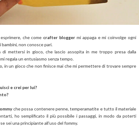
da esprimere, che come
crafter blogger
mi appaga e mi coinvolge ogni
i bambini, non conosce pari.
a di mettersi in gioco, che lascio assopita in me troppo presa dalla
e mi regala un entusiasmo senza tempo.
, in un gioco che non finisce mai che mi permettere di trovare sempre
sci e crei per lui?
nto?
 fommy
che possa contenere penne, temperamatite e tutto il materiale
ntarti, ho semplificato il più possibile i passaggi, in modo da poterti
e sei una principiante all'uso del fommy.