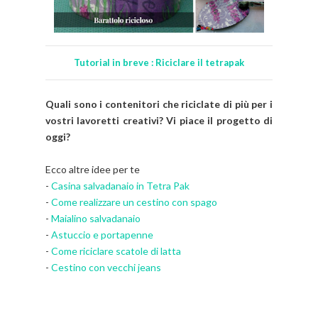
Tutorial in breve : Riciclare il tetrapak
Quali sono i contenitori che riciclate di più per i
vostri lavoretti creativi? Vi piace il progetto di
oggi?
Ecco altre idee per te
-
Casina salvadanaio in Tetra Pak
-
Come realizzare un cestino con spago
-
Maialino salvadanaio
-
Astuccio e portapenne
-
Come riciclare scatole di latta
-
Cestino con vecchi jeans