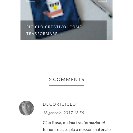
RA
RICICLO CREATIVO: COME
SCAR
TRASFORMARE ...
BISCO
2 COMMENTS
DECORICICLO
13 gennaio, 2017 13:56
Ciao Rosa, ottima trasformazione!
Io non resisto più a nessun materiale,